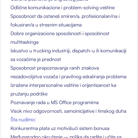
Odlične komunikacione i problem-solving veštine
Sposobnost da ostaneš smiren/a, profesionalan/na i
fokusiran/a u stresnim situacijama
Dobre organizacione sposobnosti i sposobnost
multitaskinga
Iskustvo u trucking industriji, dispatch-u ili komunikaciji
sa vozačima je prednost
Sposobnost prepoznavanja ranih znakova
nezadovoljstva vozača i pravilnog eskaliranja problema
Izražene interpersonalne veštine i orijentisanost ka
pružanju podrške
Poznavanje rada u MS Office programima
Visok nivo odgovornosti, samoinicijative i timskog duha
Šta nudimo:
Konkurentna plata uz motivišući sistem bonusa
Međunarodno okruženje – prilika da radite i učite sa