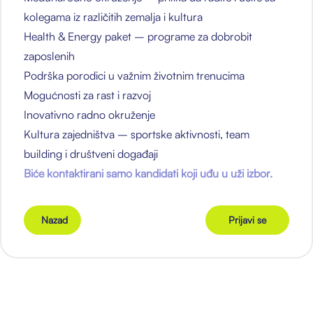
kolegama iz različitih zemalja i kultura
Health & Energy paket – programe za dobrobit
zaposlenih
Podrška porodici u važnim životnim trenucima
Mogućnosti za rast i razvoj
Inovativno radno okruženje
Kultura zajedništva – sportske aktivnosti, team
building i društveni događaji
Biće kontaktirani samo kandidati koji uđu u uži izbor.
Nazad
Prijavi se