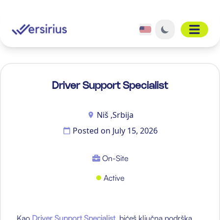
Open 
Driver Support Specialist
Niš ,Srbija
Posted on
July 15, 2026
On-Site
Active
Kao
Driver Support Specialist
, bićeš ključna podrška