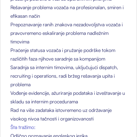
Rešavanje problema vozača na profesionalan, smiren i
efikasan način
Prepoznavanje ranih znakova nezadovoljstva vozača i
pravovremeno eskaliranje problema nadležnim
timovima
Praćenje statusa vozača i pružanje podrške tokom
različitih faza njihove saradnje sa kompanijom
Saradnja sa internim timovima, uključujući dispatch,
recruiting i operations, radi bržeg rešavanja upita i
problema
Vođenje evidencije, ažuriranje podataka i izveštavanje u
skladu sa internim procedurama
Rad na više zadataka istovremeno uz održavanje
visokog nivoa tačnosti i organizovanosti
Šta tražimo:
Odlično poznavanje engleskog jezika