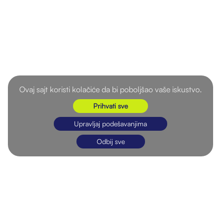
Ovaj sajt koristi kolačiće da bi poboljšao vaše iskustvo.
Prihvati sve
Upravljaj podešavanjima
Odbij sve
WERSIRIUS
DEPARTMANI
PRAVA
O nama
After Hours
Politika
privatnosti
Karijera
Accounting