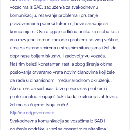
vozačima iz SAD, zadužen/a za svakodnevnu
komunikaciju, rešavanje problema i pružanje
pravovremene pomoći tokom njihove saradnje sa
kompanijom. Ova uloga je odlična prilika za osobu koja
ima razvijene komunikacione i problem-solving veštine,
ume da ostane smirena u stresnim situacijama i želi da
doprinese boljem iskustvu i zadovoljstvu vozača.
Naš tim beleži konstantan rast, a zbog širenja obima
poslovanja otvaramo vrata novim članovima koji žele
da rade u dinamičnom i međunarodnom okruženju.
Ako umeš da saslušaš, brzo prepoznaš problem i
profesionalno reaguješ čak i kada je situacija zahtevna,
želimo da čujemo tvoju priču!
Ključne odgovornosti:
Svakodnevna komunikacija sa vozačima iz SAD i
pružanje podrške u vezi sa operativnim pitanjima