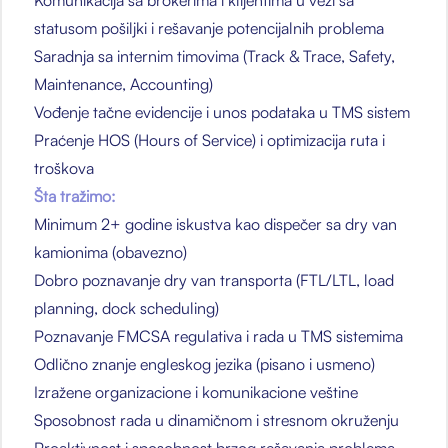
Komunikacija sa brokerima i klijentima u vezi sa
statusom pošiljki i rešavanje potencijalnih problema
Saradnja sa internim timovima (Track & Trace, Safety,
Maintenance, Accounting)
Vođenje tačne evidencije i unos podataka u TMS sistem
Praćenje HOS (Hours of Service) i optimizacija ruta i
troškova
Šta tražimo:
Minimum 2+ godine iskustva kao dispečer sa dry van
kamionima (obavezno)
Dobro poznavanje dry van transporta (FTL/LTL, load
planning, dock scheduling)
Poznavanje FMCSA regulativa i rada u TMS sistemima
Odlično znanje engleskog jezika (pisano i usmeno)
Izražene organizacione i komunikacione veštine
Sposobnost rada u dinamičnom i stresnom okruženju