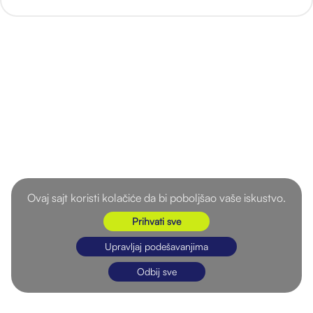
Ovaj sajt koristi kolačiće da bi poboljšao vaše iskustvo.
Prihvati sve
Upravljaj podešavanjima
Odbij sve