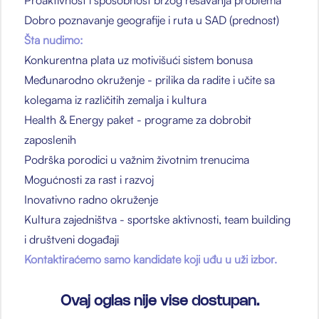
Proaktivnost i sposobnost brzog rešavanja problema
Dobro poznavanje geografije i ruta u SAD (prednost)
Šta nudimo:
Konkurentna plata uz motivišući sistem bonusa
Međunarodno okruženje - prilika da radite i učite sa
kolegama iz različitih zemalja i kultura
Health & Energy paket - programe za dobrobit
zaposlenih
Podrška porodici u važnim životnim trenucima
Mogućnosti za rast i razvoj
Inovativno radno okruženje
Kultura zajedništva - sportske aktivnosti, team building
i društveni događaji
Kontaktiraćemo samo kandidate koji uđu u uži izbor.
Ovaj oglas nije vise dostupan.