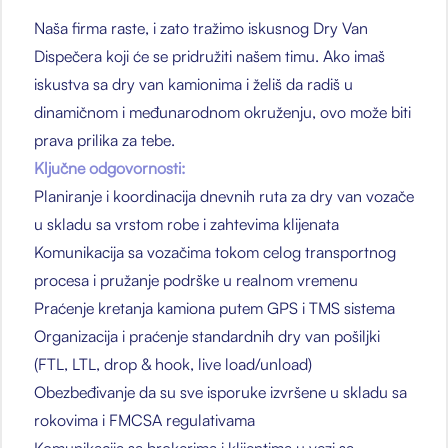
Naša firma raste, i zato tražimo iskusnog Dry Van
Dispečera koji će se pridružiti našem timu. Ako imaš
iskustva sa dry van kamionima i želiš da radiš u
dinamičnom i međunarodnom okruženju, ovo može biti
prava prilika za tebe.
Ključne odgovornosti:
Planiranje i koordinacija dnevnih ruta za dry van vozače
u skladu sa vrstom robe i zahtevima klijenata
Komunikacija sa vozačima tokom celog transportnog
procesa i pružanje podrške u realnom vremenu
Praćenje kretanja kamiona putem GPS i TMS sistema
Organizacija i praćenje standardnih dry van pošiljki
(FTL, LTL, drop & hook, live load/unload)
Obezbeđivanje da su sve isporuke izvršene u skladu sa
rokovima i FMCSA regulativama