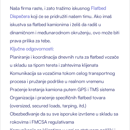
Naša firma raste, i zato tražimo iskusnog
Flatbed
Dispečera
koji će se pridružiti našem timu. Ako imaš
iskustva sa flatbed kamionima i želiš da radiš u
dinamičnom i međunarodnom okruženju, ovo može biti
prava prilika za tebe.
Ključne odgovornosti:
Planiranje i koordinacija dnevnih ruta za flatbed vozače
u skladu sa tipom tereta i zahtevima klijenata
Komunikacija sa vozačima tokom celog transportnog
procesa i pružanje podrške u realnom vremenu
Praćenje kretanja kamiona putem GPS i TMS sistema
Organizacija i praćenje specifičnih flatbed tovara
(oversized, secured loads, tarping, itd.)
Obezbeđivanje da su sve isporuke izvršene u skladu sa
rokovima i FMCSA regulativama