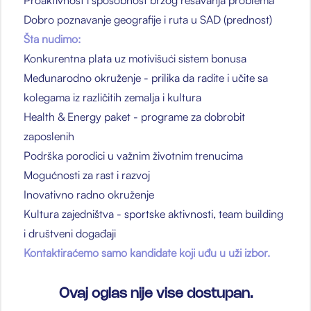
Proaktivnost i sposobnost brzog rešavanja problema
Dobro poznavanje geografije i ruta u SAD (prednost)
Šta nudimo:
Konkurentna plata uz motivišući sistem bonusa
Međunarodno okruženje - prilika da radite i učite sa
kolegama iz različitih zemalja i kultura
Health & Energy paket - programe za dobrobit
zaposlenih
Podrška porodici u važnim životnim trenucima
Mogućnosti za rast i razvoj
Inovativno radno okruženje
Kultura zajedništva - sportske aktivnosti, team building
i društveni događaji
Kontaktiraćemo samo kandidate koji uđu u uži izbor.
Ovaj oglas nije vise dostupan.