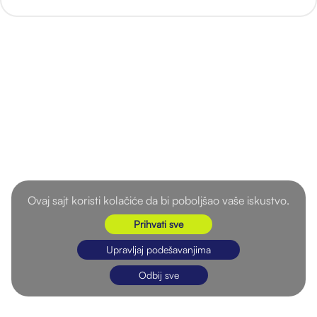
Ovaj sajt koristi kolačiće da bi poboljšao vaše iskustvo.
Prihvati sve
Upravljaj podešavanjima
Odbij sve