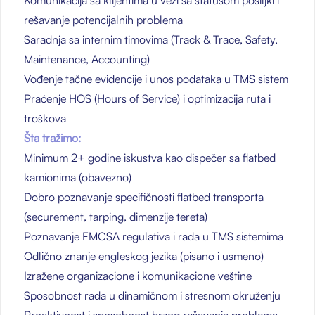
Komunikacija sa klijentima u vezi sa statusom pošiljki i
rešavanje potencijalnih problema
Saradnja sa internim timovima (Track & Trace, Safety,
Maintenance, Accounting)
Vođenje tačne evidencije i unos podataka u TMS sistem
Praćenje HOS (Hours of Service) i optimizacija ruta i
troškova
Šta tražimo:
Minimum 2+ godine iskustva kao dispečer sa flatbed
kamionima (obavezno)
Dobro poznavanje specifičnosti flatbed transporta
(securement, tarping, dimenzije tereta)
Poznavanje FMCSA regulativa i rada u TMS sistemima
Odlično znanje engleskog jezika (pisano i usmeno)
Izražene organizacione i komunikacione veštine
Sposobnost rada u dinamičnom i stresnom okruženju