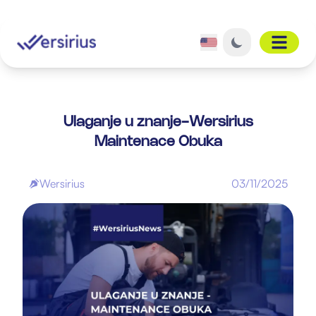
Open 
Ulaganje u znanje-Wersirius
Maintenace Obuka
Wersirius
03/11/2025