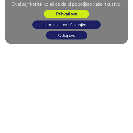
Ovaj sajt koristi kolačiće da bi poboljšao vaše iskustvo.
Prihvati sve
Upravljaj podešavanjima
Odbij sve
WERSIRIUS
DEPARTMANI
PRAVA
O nama
After Hours
Politika
privatnosti
Karijera
Accounting
Uslovi
Aktuelnosti
Prikaži Još
korišćenja
Kontakt