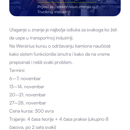
Ulaganje u znanje je najbolja odluka za svakoga ko želi
da uspe u transportnoj industriji.
Na Wersirius kursu o održavanju kamiona naučićeš
kako sistem funkcioniše iznutra i kako da na vreme
prepoznaš i rešiš svaki problem.
Termini:
6–7. novembar
13–14. novembar
20–21. novembar
27–28. novembar
Cena kursa: 300 evra
Trajanje: 4 časa teorije + 4 časa prakse (ukupno 8
časova, po 2 sata svaki)